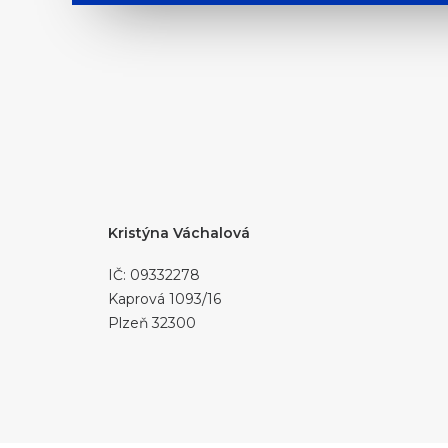
Kristýna
Váchalová
IČ: 09332278
Kaprová 1093/16
Plzeň 32300