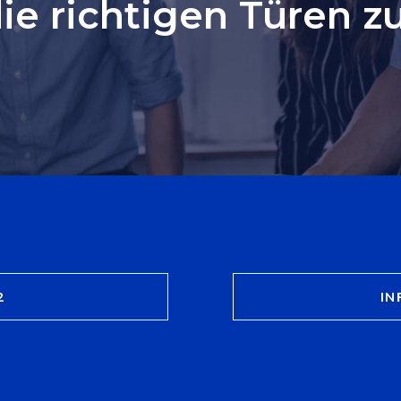
ie richtigen Türen z
2
I